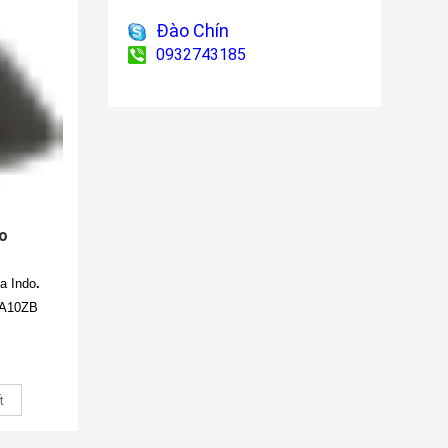
Đào Chín
0932743185
io
a Indo
.
-A10ZB
t