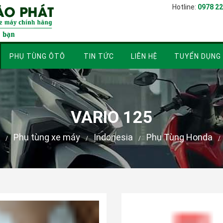
Hotline:
0978 22
PHỤ TÙNG ÔTÔ
TIN TỨC
LIÊN HỆ
TUYỂN DỤNG
VARIO 125
Phụ tùng xe máy
Indonesia
Phụ Tùng Honda
/
/
/
/