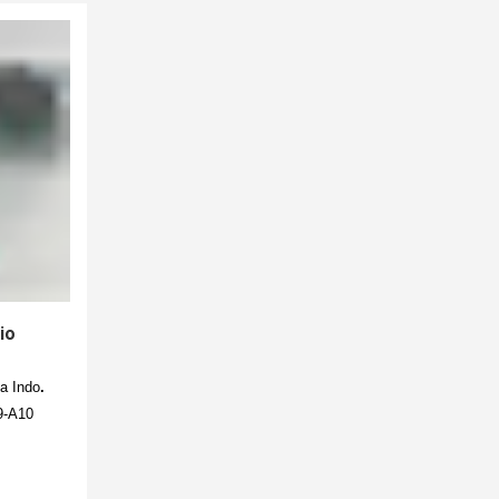
io
a Indo
.
9-A10