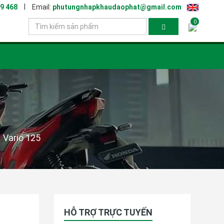
|
9 468
Email:
phutungnhapkhaudaophat@gmail.com
0
Vario 125
HỖ TRỢ TRỰC TUYẾN