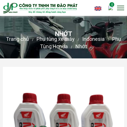
0
NHỚT
Trang chủ
Phụ tùng xe máy
Indonesia
Phụ
/
/
/
Tùng Honda
Nhớt
/