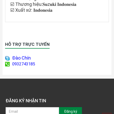
☑️ Thương hiệu:𝐒𝐮z𝐮𝐤𝐢 𝐈𝐧𝐝𝐨𝐧𝐞𝐬𝐢𝐚
☑️ Xuất xứ: 𝐈𝐧𝐝𝐨𝐧𝐞𝐬𝐢𝐚
HỖ TRỢ TRỰC TUYẾN
Đào Chín
0932743185
ĐĂNG KÝ NHẬN TIN
Đăng ký