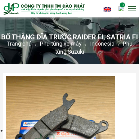
0
BỐ THẮNG ĐĨA TRƯỚC RAIDER FI, SATRIA FI
Trang chủ
Phụ tùng xe máy
Indonesia
Phụ
/
/
/
tùng Suzuki