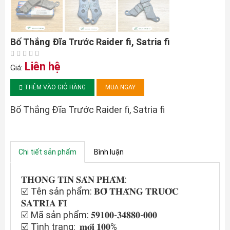
Bố Thắng Đĩa Trước Raider fi, Satria fi
Liên hệ
Giá:
THÊM VÀO GIỎ HÀNG
MUA NGAY
Bố Thắng Đĩa Trước Raider fi, Satria fi
Chi tiết sản phẩm
Bình luận
𝐓𝐇𝐎̂𝐍𝐆 𝐓𝐈𝐍 𝐒𝐀̉𝐍 𝐏𝐇𝐀̂̉𝐌:
☑️ Tên sản phẩm: 𝐁𝐎̂́ 𝐓𝐇𝐀̆́𝐍𝐆 𝐓𝐑𝐔̛𝐎̛́𝐂
𝐒𝐀𝐓𝐑𝐈𝐀 𝐅𝐈
☑️ Mã sản phẩm: 𝟓𝟗𝟏𝟎𝟎-𝟑𝟒𝟖𝟖𝟎-𝟎𝟎𝟎
☑️ Tình trạng: 𝐦𝐨̛́𝐢 𝟏𝟎𝟎%