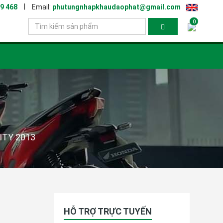
|
9 468
Email:
phutungnhapkhaudaophat@gmail.com
0
ITY 2013
HỖ TRỢ TRỰC TUYẾN