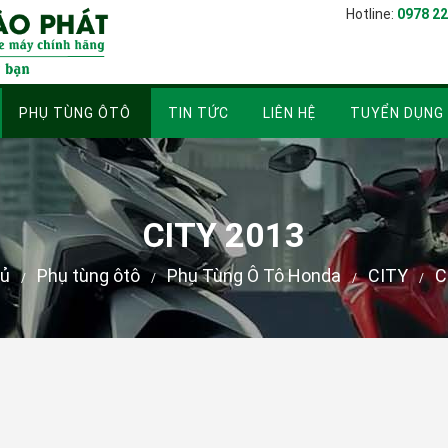
Hotline:
0978 22
PHỤ TÙNG ÔTÔ
TIN TỨC
LIÊN HỆ
TUYỂN DỤNG
CITY 2013
hủ
Phụ tùng ôtô
Phụ Tùng Ô Tô Honda
CITY
C
/
/
/
/