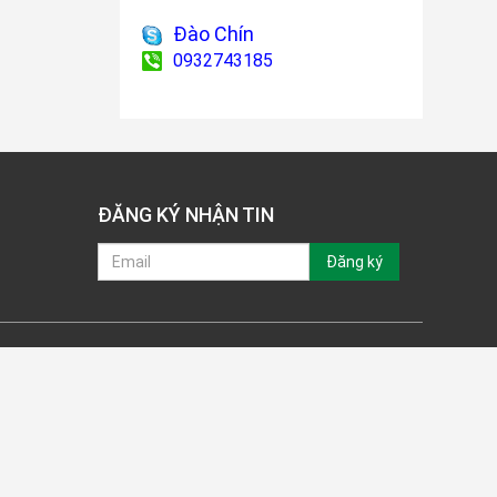
Đào Chín
0932743185
ĐĂNG KÝ NHẬN TIN
Đăng ký